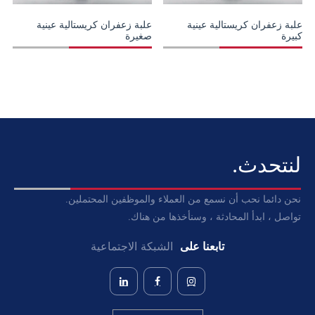
علبة زعفران كريستالية عينية
علبة زعفران كريستالية عينية
كبيرة
صغيرة
لنتحدث.
نحن دائما نحب أن نسمع من العملاء والموظفين المحتملين.
تواصل ، ابدأ المحادثة ، وسنأخذها من هناك.
تابعنا على
الشبكة الاجتماعية