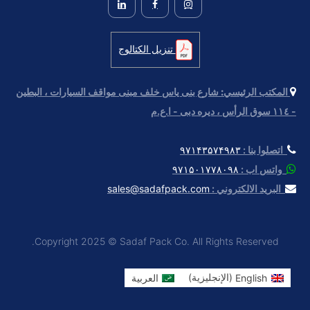
تنزيل الكتالوج
المكتب الرئيسي:
شارع بنى ياس خلف مبنى مواقف السيارات ، البطين
- ١١٤ سوق الرأس ، دیره دبی - ا.ع.م
اتصلوا بنا :
۹۷۱۴۳۵۷۴۹۸۳
واتس اب :
۹۷۱۵۰۱۷۷۸۰۹۸
البريد الالكتروني :
sales@sadafpack.com
Copyright 2025 © Sadaf Pack Co. All Rights Reserved.
English
(
الإنجليزية
)
العربية