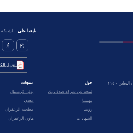
تابعنا على
الشبكة ا
تنزيل الكت
حول
منتجات
شارع بنى ياس خلف مبنى مواقف السيارات ، البطين - ١١٤
لمحة عن شركة صدف بك
بولي كريستال
مهمتنا
معدن
رؤيتنا
مطحنة الزعفران
الشهادات
هاون الزعفران