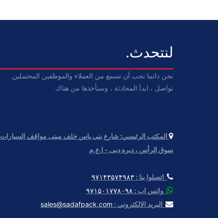
لنتحدث.
نحن دائما نحب أن نسمع من العملاء والموظفين المحتملين.
تواصل ، ابدأ المحادثة ، وسنأخذها من هناك.
المكتب الرئيسي:
سوق الرأس ، دیره دبی - ا.ع.م
اتصلوا بنا :
۹۷۱۴۳۵۷۴۹۸۳
واتس اب :
۹۷۱۵۰۱۷۷۸۰۹۸
البريد الالكتروني :
sales@sadafpack.com