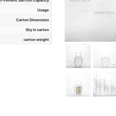
t-Filment Saffron Capacity
Usage
Carton Dimension
Qty in carton
carton weight