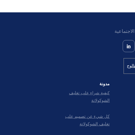
لاجتماعية
الوج
مدونة
كيفية شراء علب تغليف
الشوكولاتة
كل شيء عن تصمیم علب
تغليف الشوکولاتة