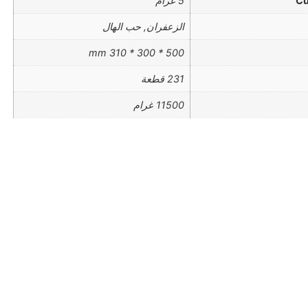
Cu
5 غرام
الزعفران, حب الهال
500 * 300 * 310 mm
231 قطعة
11500 غرام