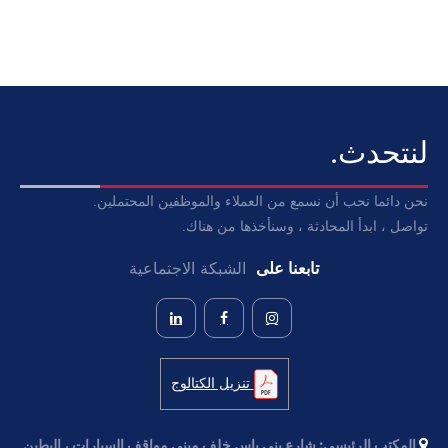
لنتحدث.
نحن دائما نحب أن نسمع من العملاء والموظفين المحتملين.
تواصل ، ابدأ المحادثة ، وسنأخذها من هناك.
تابعنا على
الشبكة الاجتماعية
تنزيل الكتالوج
المكتب الرئيسي:
شارع بنى ياس خلف مبنى مواقف السيارات ، البطين