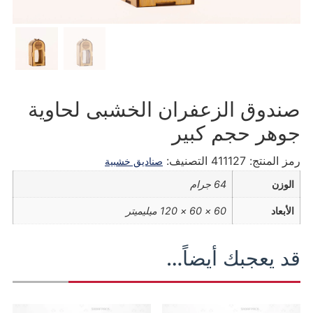
صندوق الزعفران الخشبی لحاوية
جوهر حجم کبیر
رمز المنتج:
411127
التصنيف:
صناديق خشبية
الوزن
64 جرام
الأبعاد
60 × 60 × 120 ميليميتر
قد يعجبك أيضاً…