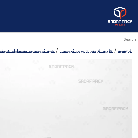
/
/
الرئيسية
حاوية الزعفران بولي كريستال
علبة كريستالية مستطيلة عميقة