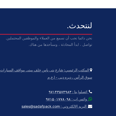
لنتحدث.
نحن دائما نحب أن نسمع من العملاء والموظفين المحتملين.
تواصل ، ابدأ المحادثة ، وسنأخذها من هناك.
المكتب الرئيسي:
سوق الرأس ، دیره دبی - ا.ع.م
اتصلوا بنا :
۹۷۱۴۳۵۷۴۹۸۳
واتس اب :
۹۷۱۵۰۱۷۷۸۰۹۸
البريد الالكتروني :
sales@sadafpack.com