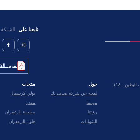
تابعنا على
الشبكة ا
تنزيل الكت
حول
منتجات
شارع بنى ياس خلف مبنى مواقف السيارات ، البطين - ١١٤
لمحة عن شركة صدف بك
بولي كريستال
مهمتنا
معدن
رؤيتنا
مطحنة الزعفران
الشهادات
هاون الزعفران