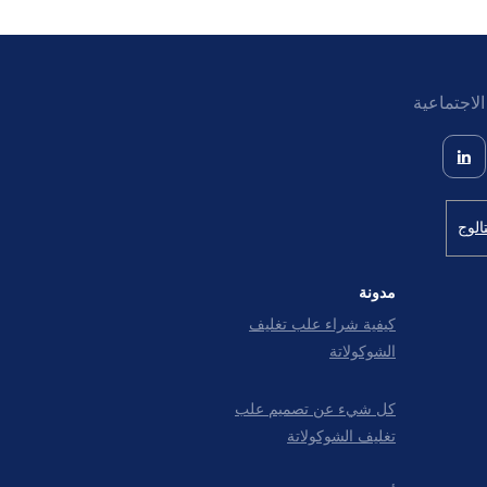
لاجتماعية
الوج
مدونة
كيفية شراء علب تغليف
الشوكولاتة
كل شيء عن تصمیم علب
تغليف الشوکولاتة