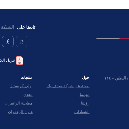
تابعنا على
الشبكة ا
تنزيل الكت
حول
منتجات
شارع بنى ياس خلف مبنى مواقف السيارات ، البطين - ١١٤
لمحة عن شركة صدف بك
بولي كريستال
مهمتنا
معدن
رؤيتنا
مطحنة الزعفران
الشهادات
هاون الزعفران