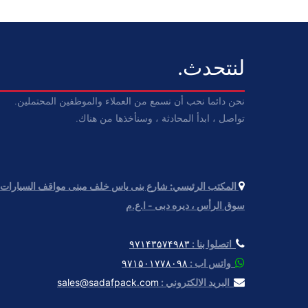
لنتحدث.
نحن دائما نحب أن نسمع من العملاء والموظفين المحتملين.
تواصل ، ابدأ المحادثة ، وسنأخذها من هناك.
المكتب الرئيسي:
سوق الرأس ، دیره دبی - ا.ع.م
اتصلوا بنا :
۹۷۱۴۳۵۷۴۹۸۳
واتس اب :
۹۷۱۵۰۱۷۷۸۰۹۸
البريد الالكتروني :
sales@sadafpack.com