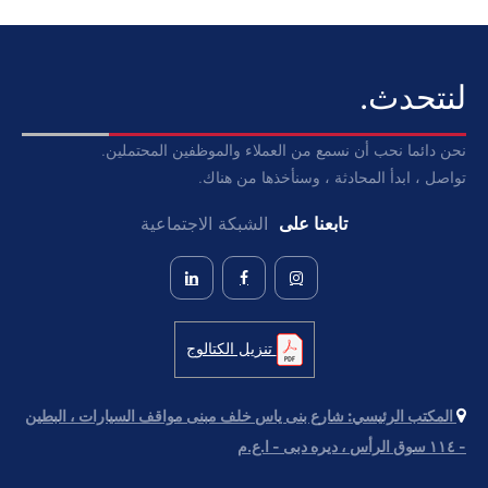
لنتحدث.
نحن دائما نحب أن نسمع من العملاء والموظفين المحتملين.
تواصل ، ابدأ المحادثة ، وسنأخذها من هناك.
تابعنا على
الشبكة الاجتماعية
تنزيل الكتالوج
المكتب الرئيسي:
شارع بنى ياس خلف مبنى مواقف السيارات ، البطين
- ١١٤ سوق الرأس ، دیره دبی - ا.ع.م