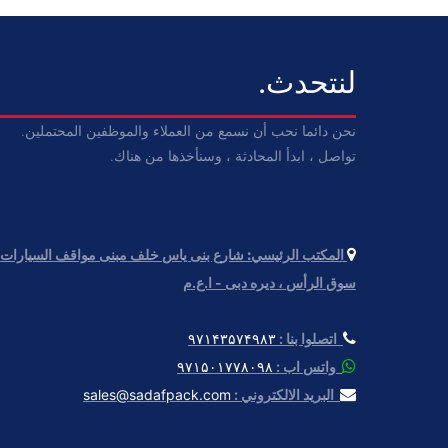
لنتحدث.
نحن دائما نحب أن نسمع من العملاء والموظفين المحتملين.
تواصل ، ابدأ المحادثة ، وسنأخذها من هناك.
المكتب الرئيسي:
سوق الرأس ، دیره دبی - ا.ع.م
اتصلوا بنا :
۹۷۱۴۳۵۷۴۹۸۳
واتس اب :
۹۷۱۵۰۱۷۷۸۰۹۸
البريد الالكتروني :
sales@sadafpack.com