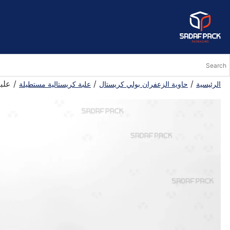
/
/
/ علبة 
الرئيسية
حاوية الزعفران بولي كريستال
علبة كريستالية مستطيلة