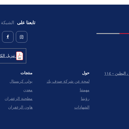
تابعنا على
الشبكة ا
تنزيل الكت
حول
منتجات
شارع بنى ياس خلف مبنى مواقف السيارات ، البطين - ١١٤
لمحة عن شركة صدف بك
بولي كريستال
مهمتنا
معدن
رؤيتنا
مطحنة الزعفران
الشهادات
هاون الزعفران