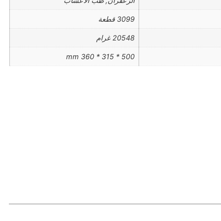
الزعفران, طب الأعشاب
3099 قطعة
20548 غرام
500 * 315 * 360 mm