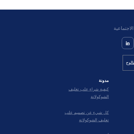
لاجتماعية
الوج
مدونة
كيفية شراء علب تغليف
الشوكولاتة
كل شيء عن تصمیم علب
تغليف الشوکولاتة