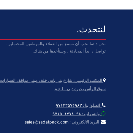
لنتحدث.
نحن دائما نحب أن نسمع من العملاء والموظفين المحتملين.
تواصل ، ابدأ المحادثة ، وسنأخذها من هناك.
المكتب الرئيسي:
سوق الرأس ، دیره دبی - ا.ع.م
اتصلوا بنا :
۹۷۱۴۳۵۷۴۹۸۳
واتس اب :
۹۷۱۵۰۱۷۷۸۰۹۸
البريد الالكتروني :
sales@sadafpack.com