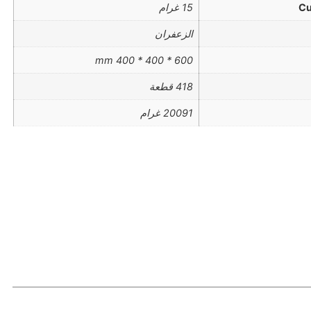
Cu
15 غرام
الزعفران
600 * 400 * 400 mm
418 قطعة
20091 غرام