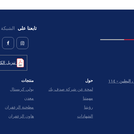
تابعنا على
الشبكة ا
تنزيل الكت
حول
منتجات
شارع بنى ياس خلف مبنى مواقف السيارات ، البطين - ١١٤
لمحة عن شركة صدف بك
بولي كريستال
مهمتنا
معدن
رؤيتنا
مطحنة الزعفران
الشهادات
هاون الزعفران