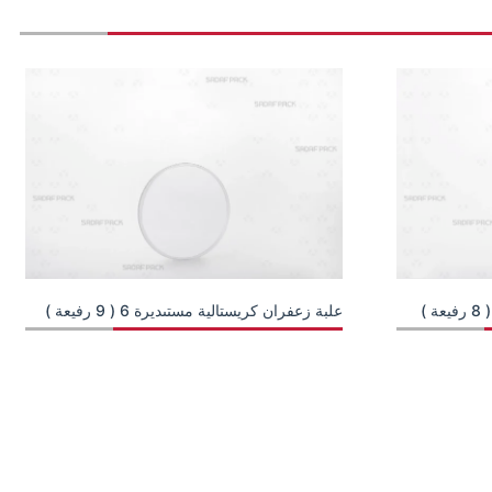
علبة زعفران كريستالية مستىديرة 6 ( 9 رفيعة )