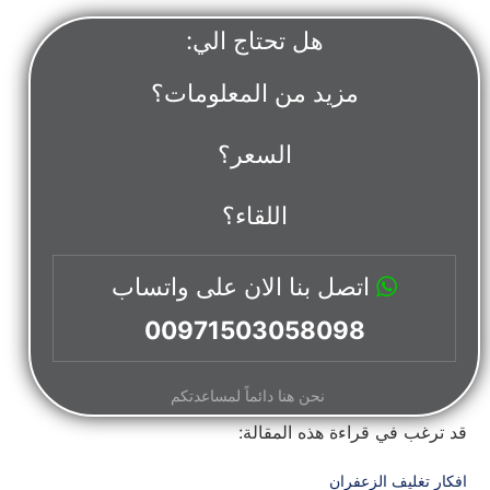
هل تحتاج الي:
مزيد من المعلومات؟
السعر؟
اللقاء؟
اتصل بنا الان على واتساب
00971503058098
نحن هنا دائماً لمساعدتكم
قد ترغب في قراءة هذه المقالة:
افكار تغليف الزعفران