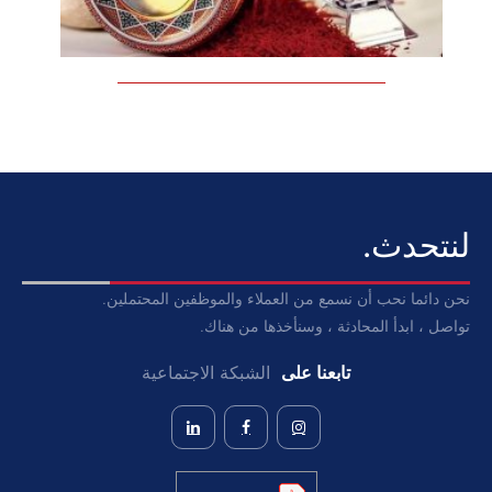
لنتحدث.
نحن دائما نحب أن نسمع من العملاء والموظفين المحتملين.
تواصل ، ابدأ المحادثة ، وسنأخذها من هناك.
تابعنا على
الشبكة الاجتماعية